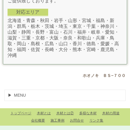
ご提供致しております。
対応エリア
北海道・青森・秋田・岩手・山形・宮城・福島・新
潟・群馬・栃木・茨城・埼玉・東京・千葉・神奈川・
山梨・静岡・長野・富山・石川・福井・岐阜・愛知・
滋賀・三重・京都・大阪・奈良・和歌山・兵庫・鳥
取・岡山・島根・広島・山口・香川・徳島・愛媛・高
知・福岡・佐賀・長崎・大分・熊本・宮崎・鹿児島・
沖縄
ホオノキ ＢＳ−７００
MENU
トップページ
木材とは
木材とは②
多様な木材
木材の用途
会社概要
施工事例
お問合せ
リンク集