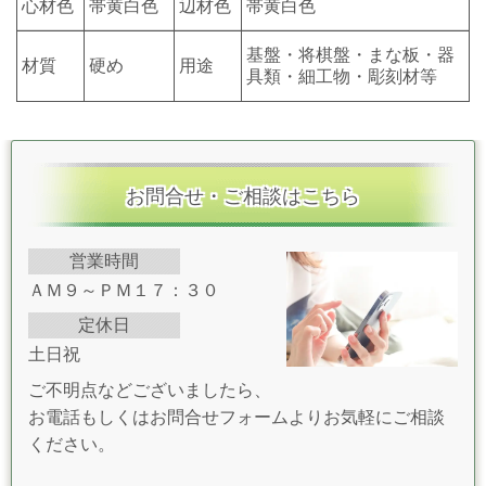
心材色
帯黄白色
辺材色
帯黄白色
基盤・将棋盤・まな板・器
材質
硬め
用途
具類・細工物・彫刻材等
お問合せ・ご相談はこちら
営業時間
ＡＭ９～ＰＭ１７：３０
定休日
土日祝
ご不明点などございましたら、
お電話もしくはお問合せフォームよりお気軽にご相談
ください。