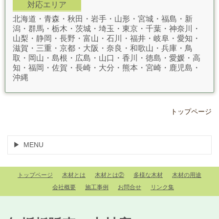
対応エリア
北海道・青森・秋田・岩手・山形・宮城・福島・新
潟・群馬・栃木・茨城・埼玉・東京・千葉・神奈川・
山梨・静岡・長野・富山・石川・福井・岐阜・愛知・
滋賀・三重・京都・大阪・奈良・和歌山・兵庫・鳥
取・岡山・島根・広島・山口・香川・徳島・愛媛・高
知・福岡・佐賀・長崎・大分・熊本・宮崎・鹿児島・
沖縄
トップページ
MENU
トップページ
木材とは
木材とは②
多様な木材
木材の用途
会社概要
施工事例
お問合せ
リンク集