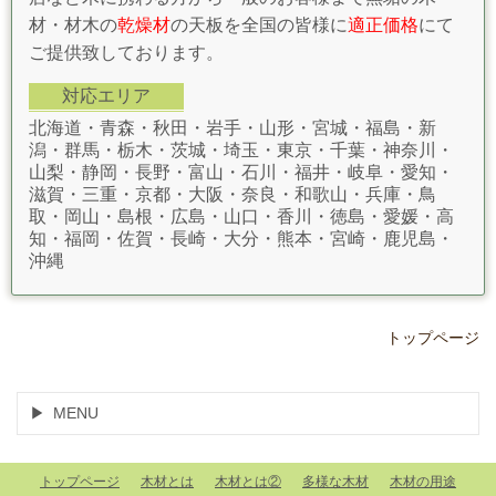
材・材木の
乾燥材
の天板を全国の皆様に
適正価格
にて
ご提供致しております。
対応エリア
北海道・青森・秋田・岩手・山形・宮城・福島・新
潟・群馬・栃木・茨城・埼玉・東京・千葉・神奈川・
山梨・静岡・長野・富山・石川・福井・岐阜・愛知・
滋賀・三重・京都・大阪・奈良・和歌山・兵庫・鳥
取・岡山・島根・広島・山口・香川・徳島・愛媛・高
知・福岡・佐賀・長崎・大分・熊本・宮崎・鹿児島・
沖縄
トップページ
MENU
トップページ
木材とは
木材とは②
多様な木材
木材の用途