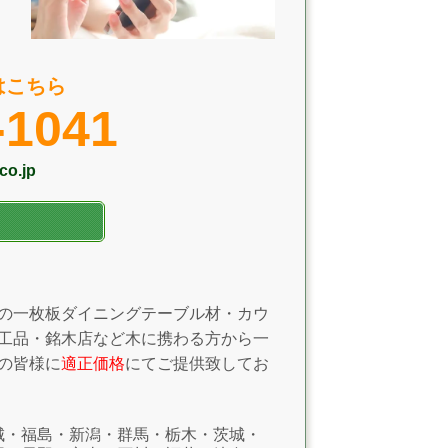
はこちら
-1041
co.jp
の一枚板ダイニングテーブル材・カウ
工品・銘木店など木に携わる方から一
の皆様に
適正価格
にてご提供致してお
城・福島・新潟・群馬・栃木・茨城・