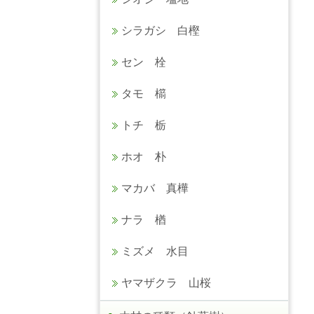
シラガシ 白樫
セン 栓
タモ 櫤
トチ 栃
ホオ 朴
マカバ 真樺
ナラ 楢
ミズメ 水目
ヤマザクラ 山桜