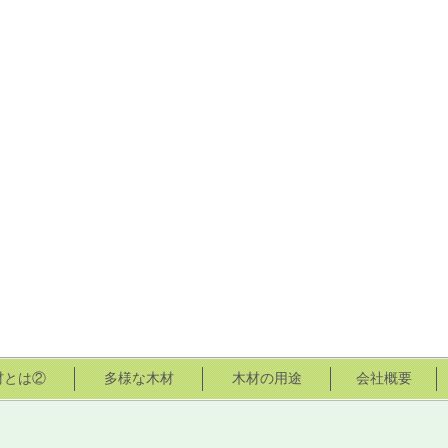
材とは②
多様な木材
木材の用途
会社概要