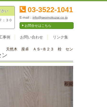
03-3522-1041
ださい
E-mail：
info@seomokuzai.co.jp
７：３０
お問合せはこちら
工事例
お問い合わせ
リンク集
天然木 座卓 ＡＳ−８２３ 栓 セン
セン