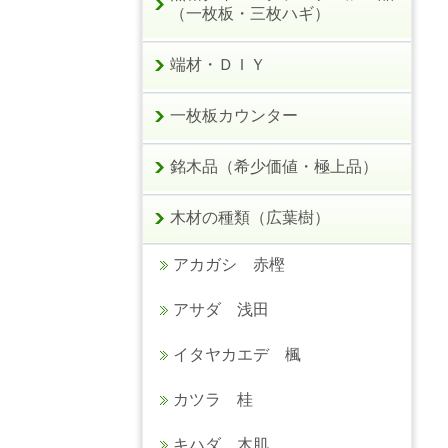
（一枚板・三枚ハギ）
端材・ＤＩＹ
一枚板カウンター
銘木品（希少価値・極上品）
木材の種類（広葉樹）
アカガシ 赤樫
アサダ 浅田
イタヤカエデ 楓
カツラ 桂
キハダ 木肌