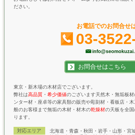
ださい。
お電話でのお問合せ
03-3522
info@seomokuzai.
お問合せはこちら
東京・新木場の木材店でございます。
弊社は
高品質
・
希少価値
のございます天然木・無垢板材
ンター材・座卓等の家具類の販売や彫刻材・看板店・木
般のお客様まで無垢の木材・材木の
乾燥材
の天板を全国
ります。
対応エリア
北海道・青森・秋田・岩手・山形・宮