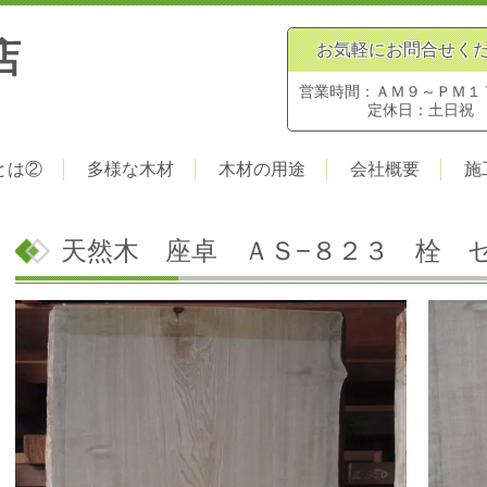
店
お気軽にお問合せく
営業時間：ＡＭ９～ＰＭ１
定休日：土日祝
とは②
多様な木材
木材の用途
会社概要
施
天然木 座卓 ＡＳ−８２３ 栓 