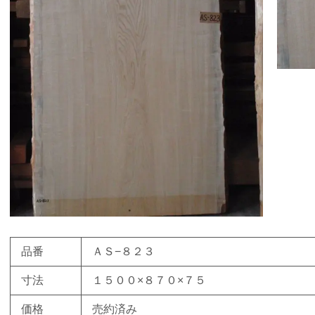
品番
ＡＳ−８２３
寸法
１５００×８７０×７５
価格
売約済み