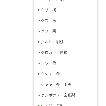
キリ 桐
クス 楠
クリ 栗
クルミ 胡桃
クロガキ 黒柿
クワ 桑
ケヤキ 欅
ケヤキ 欅 玉杢
ケンポナシ 玄圃梨
シオジ 塩地