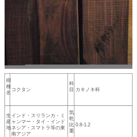
樹
科
種
コクタン
目
カキノキ科
名
気
生
インド・スリランカ・ミ
乾
産
ャンマー・タイ・インド
比
0.8-1.2
地
ネシア・スマトラ等の東
重
南アジア