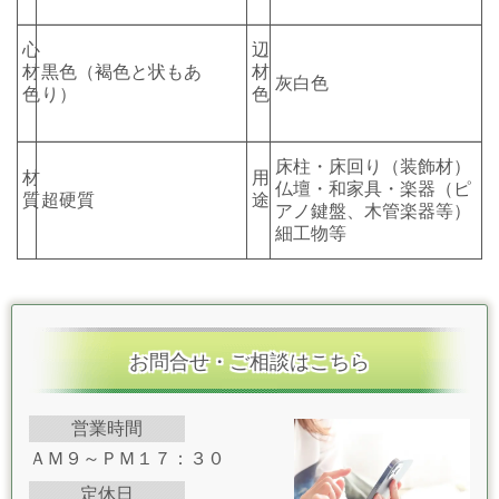
心
辺
材
黒色（褐色と状もあ
材
灰白色
色
り）
色
床柱・床回り（装飾材）
材
用
仏壇・和家具・楽器（ピ
質
超硬質
途
アノ鍵盤、木管楽器等）
細工物等
お問合せ・ご相談はこちら
営業時間
ＡＭ９～ＰＭ１７：３０
定休日