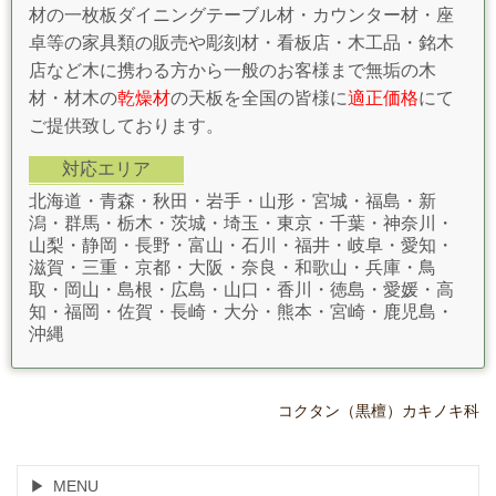
材の一枚板ダイニングテーブル材・カウンター材・座
卓等の家具類の販売や彫刻材・看板店・木工品・銘木
店など木に携わる方から一般のお客様まで無垢の木
材・材木の
乾燥材
の天板を全国の皆様に
適正価格
にて
ご提供致しております。
対応エリア
北海道・青森・秋田・岩手・山形・宮城・福島・新
潟・群馬・栃木・茨城・埼玉・東京・千葉・神奈川・
山梨・静岡・長野・富山・石川・福井・岐阜・愛知・
滋賀・三重・京都・大阪・奈良・和歌山・兵庫・鳥
取・岡山・島根・広島・山口・香川・徳島・愛媛・高
知・福岡・佐賀・長崎・大分・熊本・宮崎・鹿児島・
沖縄
コクタン（黒檀）カキノキ科
MENU