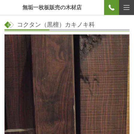
無垢一枚板販売の木材店
コクタン（黒檀）カキノキ科